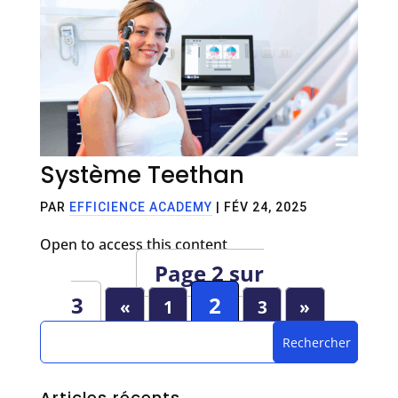
Système Teethan
PAR
EFFICIENCE ACADEMY
|
FÉV 24, 2025
Open to access this content
Page 2 sur
3
2
«
1
3
»
Articles récents