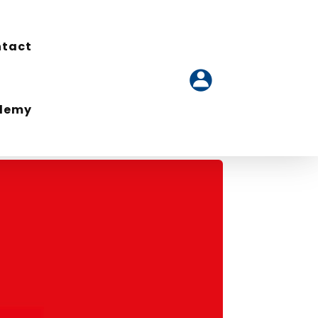
tact
tact
ademy
ademy