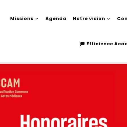
Missions
Agenda
Notre vision
Con
Missions
Agenda
Notre vision
Con
CCAM
🎓 Efficience Ac
🎓 Efficience Ac