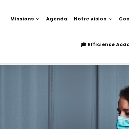
Missions
Agenda
Notre vision
Con
Missions
Agenda
Notre vision
Con
d’assistante dentaire
🎓 Efficience Ac
🎓 Efficience Ac