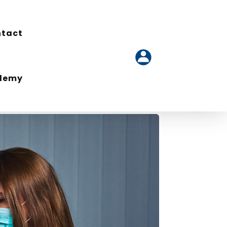
tact
tact
ademy
ademy