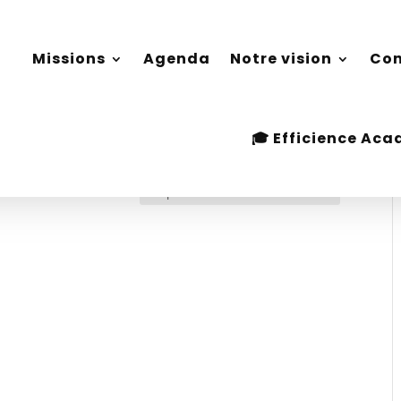
Missions
Agenda
Notre vision
Con
Missions
Agenda
Notre vision
Con
🎓 Efficience Ac
🎓 Efficience Ac