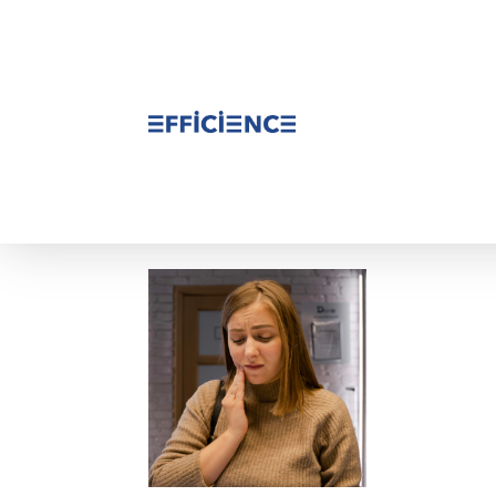
Accueil
/ clinique
clinique
Voici le seul résultat