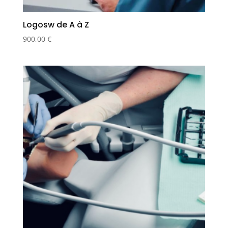
Logosw de A à Z
900,00
€