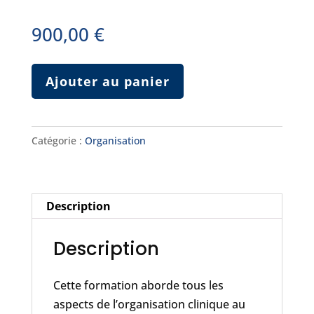
900,00
€
quantité
Ajouter au panier
de
Bacs,
cassettes,
Catégorie :
Organisation
protocoles
cliniques
(la
méthode)
Description
Description
Cette formation aborde tous les
aspects de l’organisation clinique au