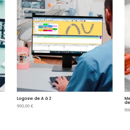
Logosw de A à Z
Me
de
900,00
€
90