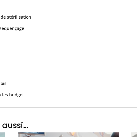
de stérilisation
r séquençage
mois
n les budget
 aussi…