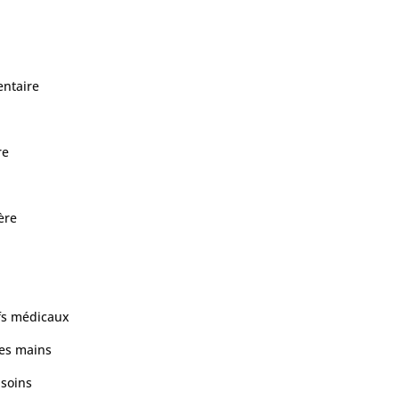
entaire
re
ère
fs médicaux
es mains
 soins