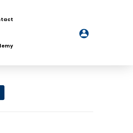
tact
tact
ademy
ademy
ntaire de A à Z