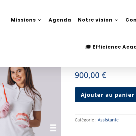
Missions
Agenda
Notre vision
Con
Missions
Agenda
Notre vision
Con
🎓 Efficience Ac
à Z
🎓 Efficience Ac
Assistante-de
900,00
€
quantité
Ajouter au panier
de
Assistante-
dentaire
de
Catégorie :
Assistante
A
à