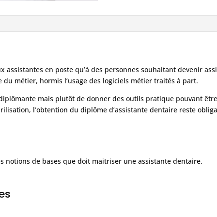
Z
ux assistantes en poste qu’à des personnes souhaitant devenir assi
 du métier, hormis l’usage des logiciels métier traités à part.
n diplômante mais plutôt de donner des outils pratique pouvant êt
érilisation, l’obtention du diplôme d’assistante dentaire reste obliga
es notions de bases que doit maitriser une assistante dentaire.
es