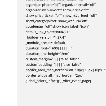
organizer_phone=”off” organizer_email=”off”
organizer_weburl=”off” show_price=”off”
show_price_ticket=”off” show_rsvp_feed=”off”
show_category=”off” show_weburl=”off”
googlemap=”off” show_icon_label=”icon”
details_link_color=”#0048FF”
_builder_version=”4.27.4″
_module_preset=”default”
duration_font=”|600|||||||”
duration_line_height=”2em”
custom_margin=”||||false|false”
custom_padding=”||||false|false”
border_radii_map_border=”on|10px|10px|10px|1
border_width_all_map_border=”2px”
global_colors_info=”{}”][/diec_event_page]