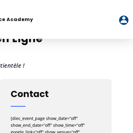
ence Academy
ence Academy
en Ligne
ientèle !
Contact
[diec_event_page show_date=”off”
show_end_date=”off” show_time=”off”
google_link=”off” show_venue=”off”