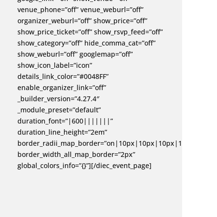
venue_phone=”off” venue_weburl=”off”
organizer_weburl=”off” show_price=”off”
show_price_ticket=”off” show_rsvp_feed=”off”
show_category=”off” hide_comma_cat=”off”
show_weburl=”off” googlemap=”off”
show_icon_label=”icon”
details_link_color=”#0048FF”
enable_organizer_link=”off”
_builder_version=”4.27.4″
_module_preset=”default”
duration_font=”|600|||||||”
duration_line_height=”2em”
border_radii_map_border=”on|10px|10px|10px|10px”
border_width_all_map_border=”2px”
global_colors_info=”{}”][/diec_event_page]