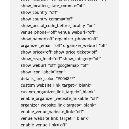
show_location_state_comma=”off”
show_country=”off”
show_country_comma=”off”
show_postal_code_before_locality=”on”
venue_phone=”off” venue_weburl=”off”
show_name=”off” organizer_phone=”off”
organizer_email=”off” organizer_weburl=”off”
show_price=”off” show_price_ticket=”off”
show_rsvp_feed=”off” show_category=”off”
show_weburl=”off” googlemap=”off”
show_icon_label=”icon”
details_link_color=”#0048FF”
0px”
custom_website_link_target=”_blank”
custom_organizer_link_target=”_blank”
enable_organizer_website_linkable=”off”
organizer_website_link_target=”_blank”
enable_venue_website_link=”off”
venue_website_link_target=”_blank”
enable_venue_link=”off”