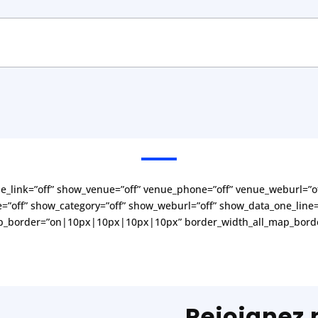
r
y
s
e
l
e
c
t
e
d
le_link=”off” show_venue=”off” venue_phone=”off” venue_weburl=”o
e=”off” show_category=”off” show_weburl=”off” show_data_one_line=
_border=”on|10px|10px|10px|10px” border_width_all_map_border=”
Rejoignez 