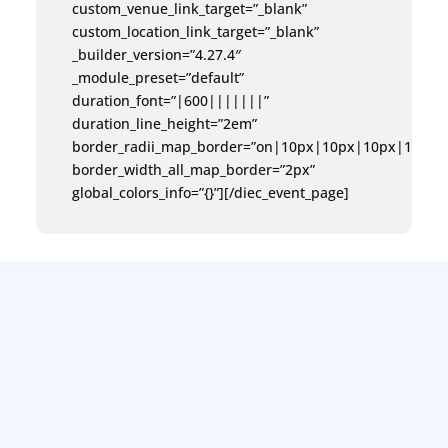
custom_venue_link_target=”_blank”
custom_location_link_target=”_blank”
_builder_version=”4.27.4″
_module_preset=”default”
duration_font=”|600|||||||”
duration_line_height=”2em”
border_radii_map_border=”on|10px|10px|10px|10px”
border_width_all_map_border=”2px”
global_colors_info=”{}”][/diec_event_page]