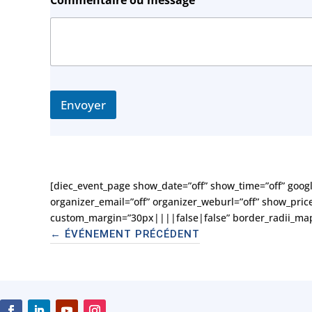
Envoyer
[diec_event_page show_date=”off” show_time=”off” goog
organizer_email=”off” organizer_weburl=”off” show_pric
custom_margin=”30px||||false|false” border_radii_map
←
ÉVÉNEMENT PRÉCÉDENT