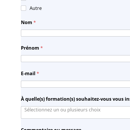
a
i
Autre
l
*
Nom
*
Prénom
*
E-mail
*
À quelle(s) formation(s) souhaitez-vous vous in
Commentaire ou message