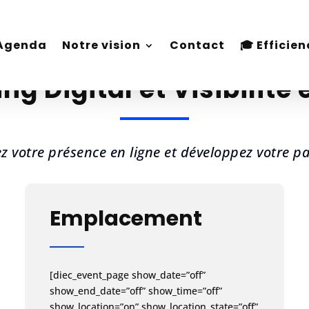
Agenda
Notre vision
Contact
🎓 Effici
Agenda
Notre vision
Contact
🎓 Effici
ng Digital et Visibilité 
z votre présence en ligne et développez votre pat
Emplacement
[diec_event_page show_date=”off”
show_end_date=”off” show_time=”off”
show_location=”on” show_location_state=”off”