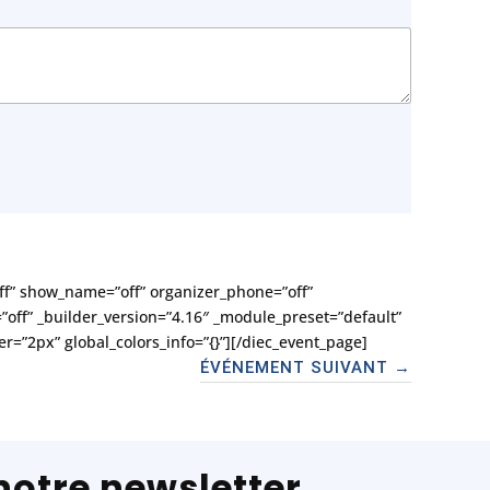
ff” show_name=”off” organizer_phone=”off”
”off” _builder_version=”4.16″ _module_preset=”default”
2px” global_colors_info=”{}”][/diec_event_page]
ÉVÉNEMENT SUIVANT
→
notre newsletter