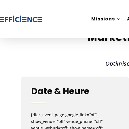
Missions
Missions
Marketi
Optimise
Date & Heure
[diec_event_page google_link=”off”
show_venue=”off” venue_phone=”off”
venue_weburl=”off” show_name=”off”