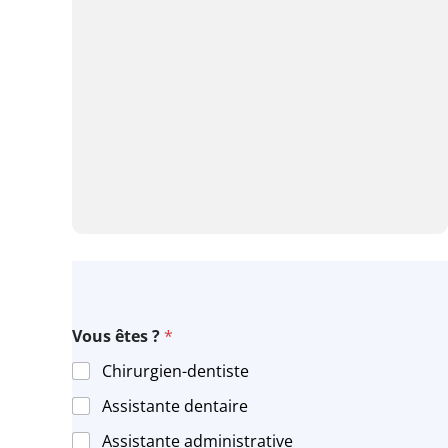
ê
Vous êtes ?
*
t
e
Chirurgien-dentiste
s
E
Assistante dentaire
-
m
Assistante administrative