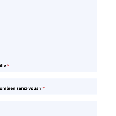
ille
*
ombien serez-vous ?
*