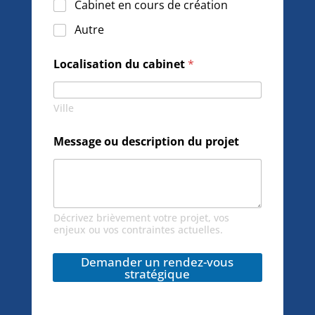
Cabinet en cours de création
r
Autre
y
s
p
Localisation du cabinet
*
r
e
o
l
j
e
Ville
e
t
c
P
Message ou description du projet
r
t
é
e
n
d
o
m
d
Décrivez brièvement votre projet, vos
u
enjeux ou vos contraintes actuelles.
Demander un rendez-vous
stratégique