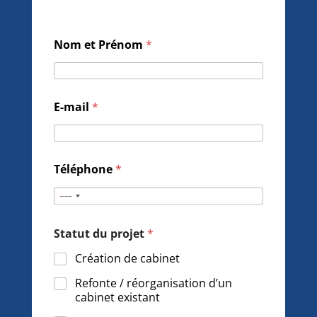
Nom et Prénom
*
E-mail
*
Téléphone
*
N
o
Statut du projet
*
c
o
Création de cabinet
u
Refonte / réorganisation d’un
n
cabinet existant
t