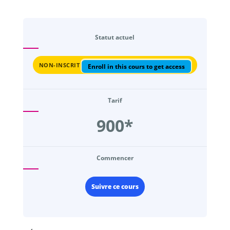
Statut actuel
NON-INSCRIT
Enroll in this cours to get access
Tarif
900*
Commencer
Suivre ce cours