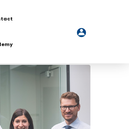
tact
tact
ademy
ademy