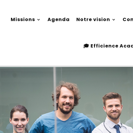
Missions
Agenda
Notre vision
Con
Missions
Agenda
Notre vision
Con
 dentaire
🎓 Efficience Ac
🎓 Efficience Ac