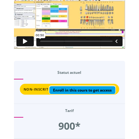
Statut actuel
NON-INSCRIT
Enroll in this cours to get access
Tarif
900*