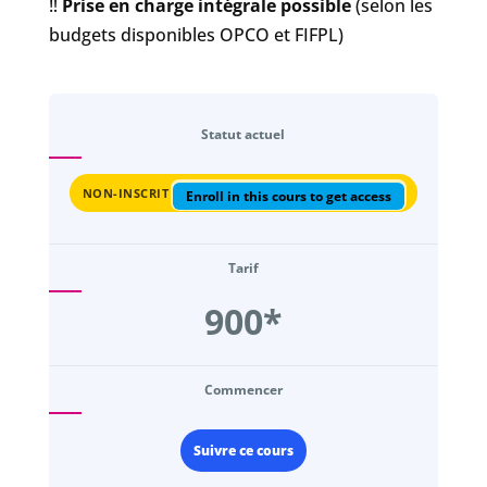
‼️
Prise en charge intégrale possible
(selon les
budgets disponibles OPCO et FIFPL)
Statut actuel
NON-INSCRIT
Enroll in this cours to get access
Tarif
900*
Commencer
Suivre ce cours